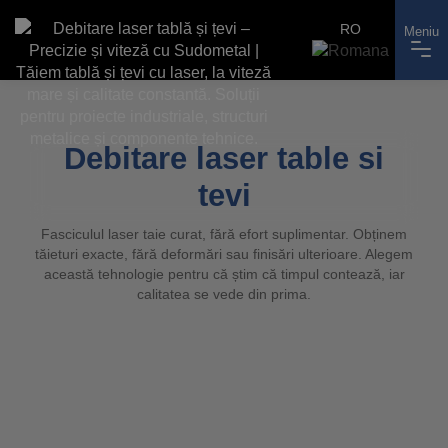
RO
Meniu
Debitare laser table si
tevi
Fasciculul laser taie curat, fără efort suplimentar. Obținem
tăieturi exacte, fără deformări sau finisări ulterioare. Alegem
această tehnologie pentru că știm că timpul contează, iar
calitatea se vede din prima.